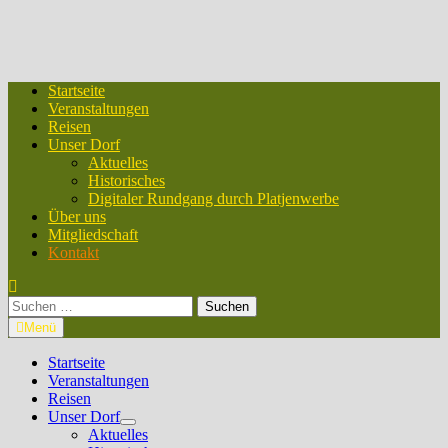
Startseite
Veranstaltungen
Reisen
Unser Dorf
Aktuelles
Historisches
Digitaler Rundgang durch Platjenwerbe
Über uns
Mitgliedschaft
Kontakt
Suchen
nach:
Menü
Startseite
Veranstaltungen
Reisen
Unser Dorf
Untermenü
Aktuelles
anzeigen