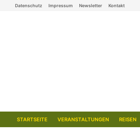
Zum
Datenschutz
Impressum
Newsletter
Kontakt
Inhalt
springen
STARTSEITE
VERANSTALTUNGEN
REISEN