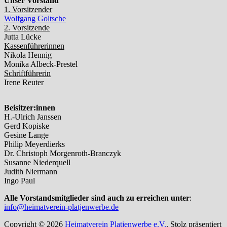
Unser Vorstand
1. Vorsitzender
Wolfgang Goltsche
2. Vorsitzende
Jutta Lücke
Kassenführerinnen
Nikola Hennig
Monika Albeck-Prestel
Schriftführerin
Irene Reuter
Beisitzer:innen
H.-Ulrich Janssen
Gerd Kopiske
Gesine Lange
Philip Meyerdierks
Dr. Christoph Morgenroth-Branczyk
Susanne Niederquell
Judith Niermann
Ingo Paul
Alle Vorstandsmitglieder sind auch zu erreichen unter
:
info@heimatverein-platjenwerbe.de
Copyright © 2026
Heimatverein Platjenwerbe e.V.
. Stolz präsentiert