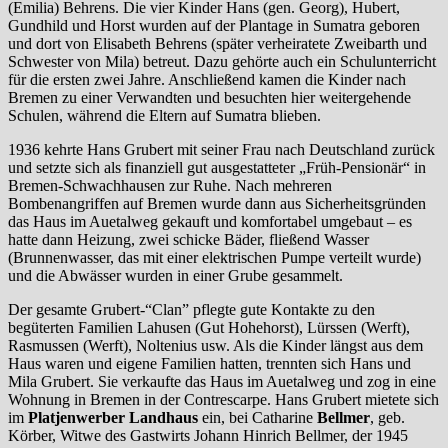
(Emilia) Behrens. Die vier Kinder Hans (gen. Georg), Hubert,
Gundhild und Horst wurden auf der Plantage in Sumatra geboren
und dort von Elisabeth Behrens (später verheiratete Zweibarth und
Schwester von Mila) betreut. Dazu gehörte auch ein Schulunterricht
für die ersten zwei Jahre. Anschließend kamen die Kinder nach
Bremen zu einer Verwandten und besuchten hier weitergehende
Schulen, während die Eltern auf Sumatra blieben.
1936 kehrte Hans Grubert mit seiner Frau nach Deutschland zurück
und setzte sich als finanziell gut ausgestatteter „Früh-Pensionär“ in
Bremen-Schwachhausen zur Ruhe. Nach mehreren
Bombenangriffen auf Bremen wurde dann aus Sicherheitsgründen
das Haus im Auetalweg gekauft und komfortabel umgebaut – es
hatte dann Heizung, zwei schicke Bäder, fließend Wasser
(Brunnenwasser, das mit einer elektrischen Pumpe verteilt wurde)
und die Abwässer wurden in einer Grube gesammelt.
Der gesamte Grubert-“Clan” pflegte gute Kontakte zu den
begüterten Familien Lahusen (Gut Hohehorst), Lürssen (Werft),
Rasmussen (Werft), Noltenius usw. Als die Kinder längst aus dem
Haus waren und eigene Familien hatten, trennten sich Hans und
Mila Grubert. Sie verkaufte das Haus im Auetalweg und zog in eine
Wohnung in Bremen in der Contrescarpe. Hans Grubert mietete sich
im
Platjenwerber Landhaus
ein, bei Catharine
Bellmer
, geb.
Körber, Witwe des Gastwirts Johann Hinrich Bellmer, der 1945