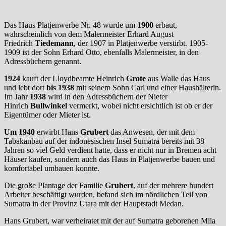
Das Haus Platjenwerbe Nr. 48 wurde um
1900
erbaut,
wahrscheinlich von dem Malermeister Erhard August
Friedrich
Tiedemann
, der 1907 in Platjenwerbe verstirbt. 1905-
1909 ist der Sohn Erhard Otto, ebenfalls Malermeister, in den
Adressbüchern genannt.
1924
kauft der Lloydbeamte Heinrich
Grote
aus Walle das Haus
und lebt dort
bis 1938
mit seinem Sohn Carl und einer Haushälterin.
Im Jahr
1938
wird in den Adressbüchern der Nieter
Hinrich
Bullwinkel
vermerkt, wobei nicht ersichtlich ist ob er der
Eigentümer oder Mieter ist.
Um 1940
erwirbt Hans
Grubert
das Anwesen, der mit dem
Tabakanbau auf der indonesischen Insel Sumatra bereits mit 38
Jahren so viel Geld verdient hatte, dass er nicht nur in Bremen acht
Häuser kaufen, sondern auch das Haus in Platjenwerbe bauen und
komfortabel umbauen konnte.
Die große Plantage der Familie
Grubert
, auf der mehrere hundert
Arbeiter beschäftigt wurden, befand sich im nördlichen Teil von
Sumatra in der Provinz Utara mit der Hauptstadt Medan.
Hans Grubert, war verheiratet mit der auf Sumatra geborenen Mila