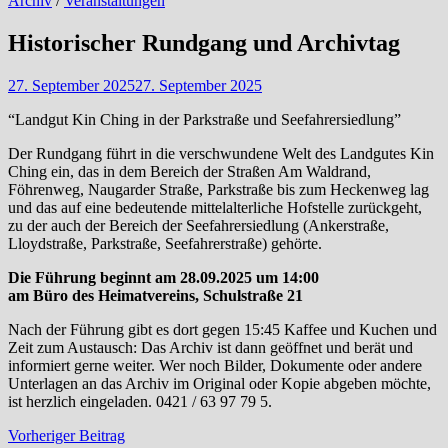
Archiv
/
Veranstaltungen
Historischer Rundgang und Archivtag
27. September 2025
27. September 2025
“Landgut Kin Ching in der Parkstraße und Seefahrersiedlung”
Der Rundgang führt in die verschwundene Welt des Landgutes Kin
Ching ein, das in dem Bereich der Straßen Am Waldrand,
Föhrenweg, Naugarder Straße, Parkstraße bis zum Heckenweg lag
und das auf eine bedeutende mittelalterliche Hofstelle zurückgeht,
zu der auch der Bereich der Seefahrersiedlung (Ankerstraße,
Lloydstraße, Parkstraße, Seefahrerstraße) gehörte.
Die Führung beginnt am 28.09.2025 um 14:00
am Büro des Heimatvereins, Schulstraße 21
Nach der Führung gibt es dort gegen 15:45 Kaffee und Kuchen und
Zeit zum Austausch: Das Archiv ist dann geöffnet und berät und
informiert gerne weiter. Wer noch Bilder, Dokumente oder andere
Unterlagen an das Archiv im Original oder Kopie abgeben möchte,
ist herzlich eingeladen. 0421 / 63 97 79 5.
Beitragsnavigation
Vorheriger
Vorheriger Beitrag