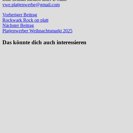
vwe.platjenwerbe@gmail.com
Beitragsnavigation
Vorheriger
Vorheriger Beitrag
Beitrag:
Rockwark Rock op platt
Nächster
Nächster Beitrag
Beitrag:
Platjenwerber Weihnachtsmarkt 2025
Das könnte dich auch interessieren