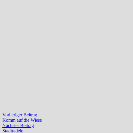
Beitragsnavigation
Vorheriger
Vorheriger Beitrag
Beitrag:
Komm auf die Wiese
Nächster
Nächster Beitrag
Beitrag:
Stadtradeln