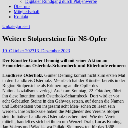
Digitaler Rundgang durch Platjenwerbe
Über uns
Mitgliedschaft
Kontakt
Unkategorisiert
Weitere Stolpersteine für NS-Opfer
19. Oktober 2023
13. Dezember 2023
Der Künstler Gunter Demnig will mit seiner Aktion an
Ermordete aus Osterholz-Scharmbeck und Ritterhude erinnern
Landkreis Osterholz.
Gunter Demnig kommt nicht zum ersten Mal
in den Landkreis Osterholz. Mehrfach hat der Künstler bereits in der
Region Stolpersteine als Erinnerung an die Opfer des
Nationalsozialismus verlegt. Auch am Sonntag, 22. Oktober, führt
ihn diese Intention nach Osterholz-Scharmbeck. Dort wird er vor
acht Gebäuden Steine in den Gehweg setzen, auf denen die Namen
und Lebensdaten von insgesamt acht Men- schen zu lesen sein
werden. Ihre Schicksale haben die Mitglieder des Vereins Stolper-
stein Initiative Landkreis Osterholz recherchiert. Wie der Verein
mitteilt, handelt es sich bei ihnen um Wenzel Drab, Lucas Koning,
Jan Vojens und Wladislawa Paijak. Sie muss- ten für das 1868