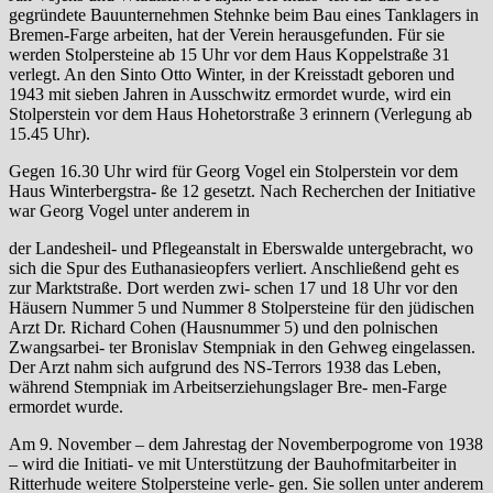
gegründete Bauunternehmen Stehnke beim Bau eines Tanklagers in
Bremen-Farge arbeiten, hat der Verein herausgefunden. Für sie
werden Stolpersteine ab 15 Uhr vor dem Haus Koppelstraße 31
verlegt. An den Sinto Otto Winter, in der Kreisstadt geboren und
1943 mit sieben Jahren in Ausschwitz ermordet wurde, wird ein
Stolperstein vor dem Haus Hohetorstraße 3 erinnern (Verlegung ab
15.45 Uhr).
Gegen 16.30 Uhr wird für Georg Vogel ein Stolperstein vor dem
Haus Winterbergstra- ße 12 gesetzt. Nach Recherchen der Initiative
war Georg Vogel unter anderem in
der Landesheil- und Pflegeanstalt in Eberswalde untergebracht, wo
sich die Spur des Euthanasieopfers verliert. Anschließend geht es
zur Marktstraße. Dort werden zwi- schen 17 und 18 Uhr vor den
Häusern Nummer 5 und Nummer 8 Stolpersteine für den jüdischen
Arzt Dr. Richard Cohen (Hausnummer 5) und den polnischen
Zwangsarbei- ter Bronislav Stempniak in den Gehweg eingelassen.
Der Arzt nahm sich aufgrund des NS-Terrors 1938 das Leben,
während Stempniak im Arbeitserziehungslager Bre- men-Farge
ermordet wurde.
Am 9. November – dem Jahrestag der Novemberpogrome von 1938
– wird die Initiati- ve mit Unterstützung der Bauhofmitarbeiter in
Ritterhude weitere Stolpersteine verle- gen. Sie sollen unter anderem