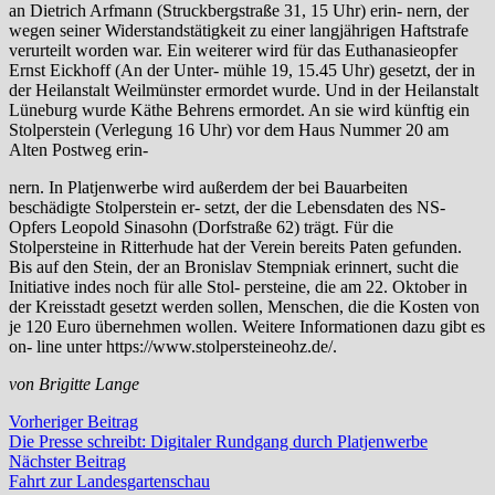
an Dietrich Arfmann (Struckbergstraße 31, 15 Uhr) erin- nern, der
wegen seiner Widerstandstätigkeit zu einer langjährigen Haftstrafe
verurteilt worden war. Ein weiterer wird für das Euthanasieopfer
Ernst Eickhoff (An der Unter- mühle 19, 15.45 Uhr) gesetzt, der in
der Heilanstalt Weilmünster ermordet wurde. Und in der Heilanstalt
Lüneburg wurde Käthe Behrens ermordet. An sie wird künftig ein
Stolperstein (Verlegung 16 Uhr) vor dem Haus Nummer 20 am
Alten Postweg erin-
nern. In Platjenwerbe wird außerdem der bei Bauarbeiten
beschädigte Stolperstein er- setzt, der die Lebensdaten des NS-
Opfers Leopold Sinasohn (Dorfstraße 62) trägt. Für die
Stolpersteine in Ritterhude hat der Verein bereits Paten gefunden.
Bis auf den Stein, der an Bronislav Stempniak erinnert, sucht die
Initiative indes noch für alle Stol- persteine, die am 22. Oktober in
der Kreisstadt gesetzt werden sollen, Menschen, die die Kosten von
je 120 Euro übernehmen wollen. Weitere Informationen dazu gibt es
on- line unter https://www.stolpersteineohz.de/.
von Brigitte Lange
Beitragsnavigation
Vorheriger
Vorheriger Beitrag
Beitrag:
Die Presse schreibt: Digitaler Rundgang durch Platjenwerbe
Nächster
Nächster Beitrag
Beitrag:
Fahrt zur Landesgartenschau