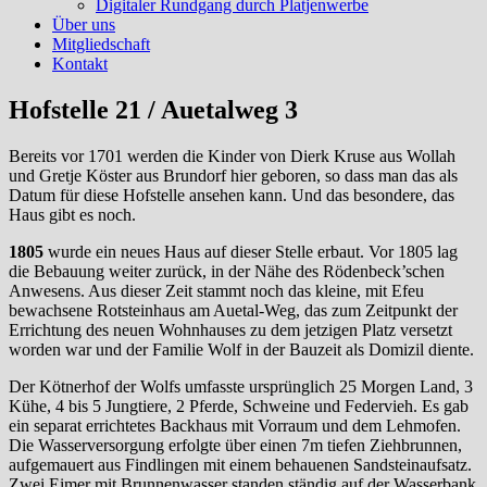
Digitaler Rundgang durch Platjenwerbe
Über uns
Mitgliedschaft
Kontakt
Hofstelle 21 / Auetalweg 3
Bereits vor 1701 werden die Kinder von Dierk Kruse aus Wollah
und Gretje Köster aus Brundorf hier geboren, so dass man das als
Datum für diese Hofstelle ansehen kann. Und das besondere, das
Haus gibt es noch.
1805
wurde ein neues Haus auf dieser Stelle erbaut. Vor 1805 lag
die Bebauung weiter zurück, in der Nähe des Rödenbeck’schen
Anwesens. Aus dieser Zeit stammt noch das kleine, mit Efeu
bewachsene Rotsteinhaus am Auetal-Weg, das zum Zeitpunkt der
Errichtung des neuen Wohnhauses zu dem jetzigen Platz versetzt
worden war und der Familie Wolf in der Bauzeit als Domizil diente.
Der Kötnerhof der Wolfs umfasste ursprünglich 25 Morgen Land, 3
Kühe, 4 bis 5 Jungtiere, 2 Pferde, Schweine und Federvieh. Es gab
ein separat errichtetes Backhaus mit Vorraum und dem Lehmofen.
Die Wasserversorgung erfolgte über einen 7m tiefen Ziehbrunnen,
aufgemauert aus Findlingen mit einem behauenen Sandsteinaufsatz.
Zwei Eimer mit Brunnenwasser standen ständig auf der Wasserbank