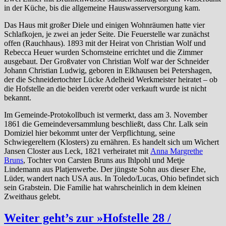
in der Küche, bis die allgemeine Hauswasserversorgung kam.
Das Haus mit großer Diele und einigen Wohnräumen hatte vier
Schlafkojen, je zwei an jeder Seite. Die Feuerstelle war zunächst
offen (Rauchhaus). 1893 mit der Heirat von Christian Wolf und
Rebecca Heuer wurden Schornsteine errichtet und die Zimmer
ausgebaut. Der Großvater von Christian Wolf war der Schneider
Johann Christian Ludwig, geboren in Elkhausen bei Petershagen,
der die Schneidertochter Lücke Adelheid Werkmeister heiratet – ob
die Hofstelle an die beiden vererbt oder verkauft wurde ist nicht
bekannt.
Im Gemeinde-Protokollbuch ist vermerkt, dass am 3. November
1861 die Gemeindeversammlung beschließt, dass Chr. Lalk sein
Domiziel hier bekommt unter der Verpflichtung, seine
Schwiegereltern (Klosters) zu ernähren. Es handelt sich um Wichert
Jansen Closter aus Leck, 1821 verheiratet mit
Anna Margrethe
Bruns
, Tochter von Carsten Bruns aus Ihlpohl und Metje
Lindemann aus Platjenwerbe. Der jüngste Sohn aus dieser Ehe,
Lüder, wandert nach USA aus. In Toledo/Lucas, Ohio befindet sich
sein Grabstein. Die Familie hat wahrscheinlich in dem kleinen
Zweithaus gelebt.
Weiter geht’s zur »Hofstelle 28 /