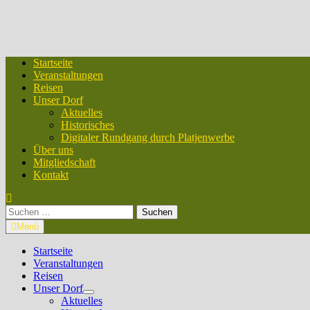
Startseite
Veranstaltungen
Reisen
Unser Dorf
Aktuelles
Historisches
Digitaler Rundgang durch Platjenwerbe
Über uns
Mitgliedschaft
Kontakt
Suchen
nach:
Menü
Startseite
Veranstaltungen
Reisen
Unser Dorf
Untermenü
Aktuelles
anzeigen