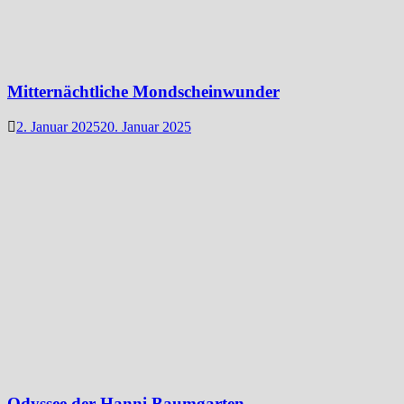
Mitternächtliche Mondscheinwunder
2. Januar 2025
20. Januar 2025
Odyssee der Hanni Baumgarten