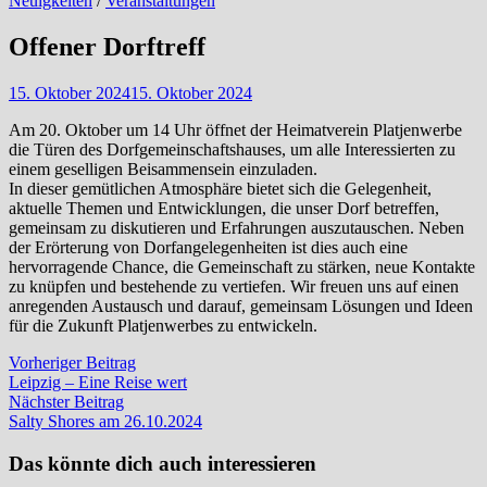
Neuigkeiten
/
Veranstaltungen
Offener Dorftreff
15. Oktober 2024
15. Oktober 2024
Am 20. Oktober um 14 Uhr öffnet der Heimatverein Platjenwerbe
die Türen des Dorfgemeinschaftshauses, um alle Interessierten zu
einem geselligen Beisammensein einzuladen.
In dieser gemütlichen Atmosphäre bietet sich die Gelegenheit,
aktuelle Themen und Entwicklungen, die unser Dorf betreffen,
gemeinsam zu diskutieren und Erfahrungen auszutauschen. Neben
der Erörterung von Dorfangelegenheiten ist dies auch eine
hervorragende Chance, die Gemeinschaft zu stärken, neue Kontakte
zu knüpfen und bestehende zu vertiefen. Wir freuen uns auf einen
anregenden Austausch und darauf, gemeinsam Lösungen und Ideen
für die Zukunft Platjenwerbes zu entwickeln.
Beitragsnavigation
Vorheriger
Vorheriger Beitrag
Beitrag:
Leipzig – Eine Reise wert
Nächster
Nächster Beitrag
Beitrag:
Salty Shores am 26.10.2024
Das könnte dich auch interessieren