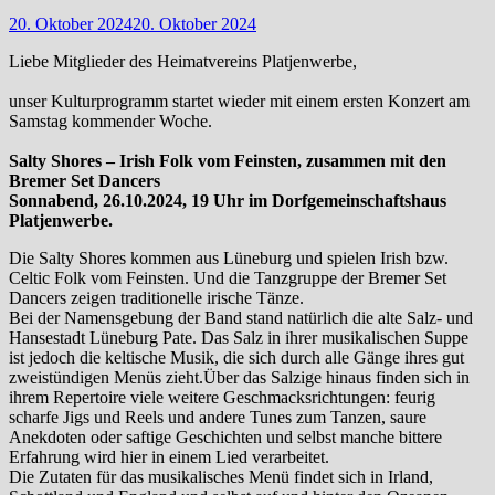
20. Oktober 2024
20. Oktober 2024
Liebe Mitglieder des Heimatvereins Platjenwerbe,
unser Kulturprogramm startet wieder mit einem ersten Konzert am
Samstag kommender Woche.
Salty Shores – Irish Folk vom Feinsten, zusammen mit den
Bremer Set Dancers
Sonnabend, 26.10.2024, 19 Uhr im Dorfgemeinschaftshaus
Platjenwerbe.
Die Salty Shores kommen aus Lüneburg und spielen Irish bzw.
Celtic Folk vom Feinsten. Und die Tanzgruppe der Bremer Set
Dancers zeigen traditionelle irische Tänze.
Bei der Namensgebung der Band stand natürlich die alte Salz- und
Hansestadt Lüneburg Pate. Das Salz in ihrer musikalischen Suppe
ist jedoch die keltische Musik, die sich durch alle Gänge ihres gut
zweistündigen Menüs zieht.Über das Salzige hinaus finden sich in
ihrem Repertoire viele weitere Geschmacksrichtungen: feurig
scharfe Jigs und Reels und andere Tunes zum Tanzen, saure
Anekdoten oder saftige Geschichten und selbst manche bittere
Erfahrung wird hier in einem Lied verarbeitet.
Die Zutaten für das musikalisches Menü findet sich in Irland,