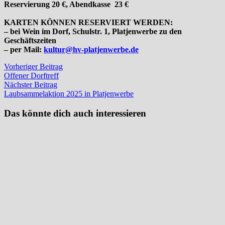
Reservierung 20 €, Abendkasse 23 €
KARTEN KÖNNEN RESERVIERT WERDEN:
– bei Wein im Dorf, Schulstr. 1, Platjenwerbe zu den
Geschäftszeiten
– per Mail:
kultur@hv-platjenwerbe.de
Beitragsnavigation
Vorheriger
Vorheriger Beitrag
Beitrag:
Offener Dorftreff
Nächster
Nächster Beitrag
Beitrag:
Laubsammelaktion 2025 in Platjenwerbe
Das könnte dich auch interessieren