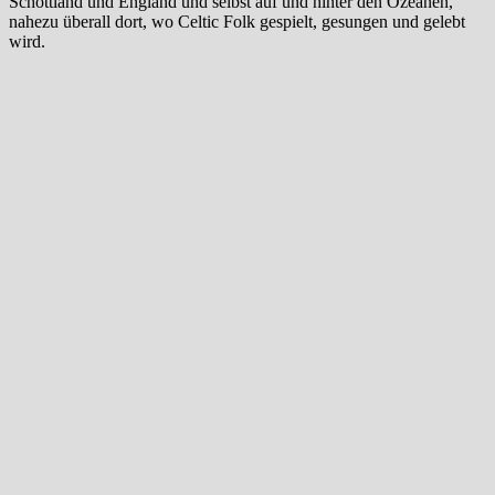
Schottland und England und selbst auf und hinter den Ozeanen,
nahezu überall dort, wo Celtic Folk gespielt, gesungen und gelebt
wird.