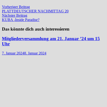
Beitragsnavigation
Vorheriger
Vorheriger Beitrag
Beitrag:
PLATTDEUTSCHER NACHMITTAG 20
Nächster
Nächster Beitrag
Beitrag:
KUBA -Inside Paradise?
Das könnte dich auch interessieren
Mitgliederversammlung am 21. Januar ’24 um 15
Uhr
7. Januar 2024
8. Januar 2024