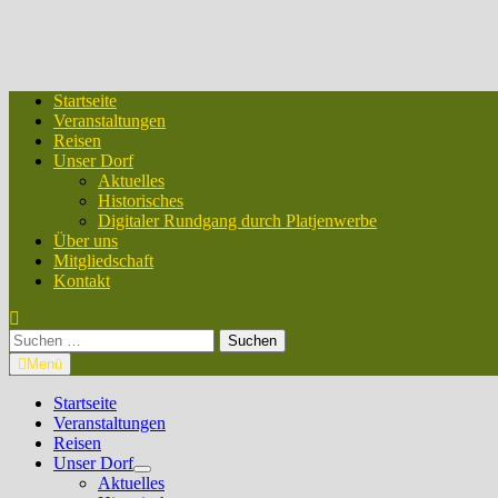
Startseite
Veranstaltungen
Reisen
Unser Dorf
Aktuelles
Historisches
Digitaler Rundgang durch Platjenwerbe
Über uns
Mitgliedschaft
Kontakt
Suchen
nach:
Menü
Startseite
Veranstaltungen
Reisen
Unser Dorf
Untermenü
Aktuelles
anzeigen