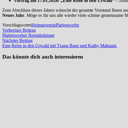
Vortrag am 17.01.2026: „Eine Reise in den Urwald“
– Anme
Zum Abschluss dieses Jahres wünscht der gesamte Vorstand Ihnen un
Neues Jahr
. Möge es für uns alle wieder viele schöne gemeinsame M
Verschlagwortet
Heimatverein
Platjenwerbe
Beitragsnavigation
Vorheriger
Vorheriger Beitrag
Beitrag:
Platjenwerber Brennholztage
Nächster
Nächster Beitrag
Beitrag:
Eine Reise in den Urwald mit Txana Bane und Kathy Makuani
Das könnte dich auch interessieren