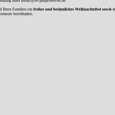
ldung unter
kultur@hv-platjenwerbe.de
d Ihren Familien ein
frohes und besinnliches Weihnachtsfest sowie ei
omente bereithalten.