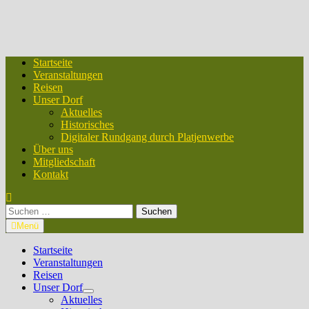
Startseite
Veranstaltungen
Reisen
Unser Dorf
Aktuelles
Historisches
Digitaler Rundgang durch Platjenwerbe
Über uns
Mitgliedschaft
Kontakt
Suchen
nach:
Menü
Startseite
Veranstaltungen
Reisen
Unser Dorf
Untermenü
Aktuelles
anzeigen