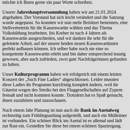
möchte ich Ihnen gerne ein paar Worte schreiben.
Unsere
Jahreshauptversammlung
haben wir am 21.01.2024
abgehalten. Der Vorstand hat sich leicht verändert und die Satzung
wurde angepasst. So konnten wir nun mehr Beisitzer benennen, eine
Stellvertreterin für die Kassenwartin wählen und das Thema
Volksbildung bearbeiten. Iris Kreher ist nach 4 Jahren als
Kassenwartin ausgeschieden, und wir danken ihr sehr für die
geleistete Arbeit, auf der unsere beiden neuen Kassenwartinnen
perfekt aufbauen können. Ich selber habe noch nie eine so
kompetente Kassenwartin erlebt und bin daher entsprechend traurig
gewesen, aber auch zufrieden, zwei gute Nachfolgerinnen gefunden
zu haben.
Unser
Kulturprogramm
haben wir erfolgreich mit einem letzten
Konzert der „Such Fine Ladies“ abgeschlossen. Leider mussten
diese Ladies ihr Programm kurzfristig komplett ändern, weil ihr
Gitarrist wegen des Streiks bei den Fluggesellschaften auf Zypern
festsaß und nicht kommen konnte. Trotzdem hat es Spaß gemacht,
ihnen zuzuhören und zuzuschauen.
Nach einem Jahr Planung ist nun auch die
Bank im Auetalweg
rechtzeitig zum Frühlingsanfang aufgestellt, und auch ein Mülleimer
ist vorhanden. Ein schöner Blick ins Auetal ist es allemal und lädt
zur Rast ein. Genießen Sie diese bei einem schönen Spaziergang.