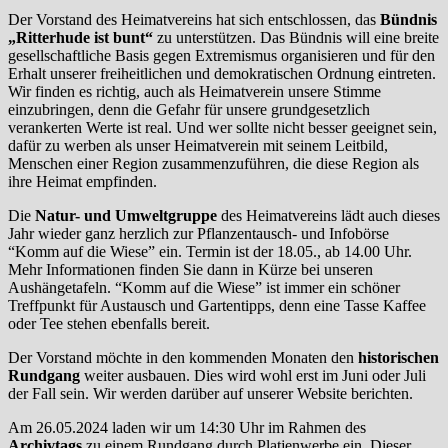
Der Vorstand des Heimatvereins hat sich entschlossen, das
Bündnis
„Ritterhude ist bunt“
zu unterstützen. Das Bündnis will eine breite
gesellschaftliche Basis gegen Extremismus organisieren und für den
Erhalt unserer freiheitlichen und demokratischen Ordnung eintreten.
Wir finden es richtig, auch als Heimatverein unsere Stimme
einzubringen, denn die Gefahr für unsere grundgesetzlich
verankerten Werte ist real. Und wer sollte nicht besser geeignet sein,
dafür zu werben als unser Heimatverein mit seinem Leitbild,
Menschen einer Region zusammenzuführen, die diese Region als
ihre Heimat empfinden.
Die
Natur- und Umweltgruppe
des Heimatvereins lädt auch dieses
Jahr wieder ganz herzlich zur Pflanzentausch- und Infobörse
“Komm auf die Wiese” ein. Termin ist der 18.05., ab 14.00 Uhr.
Mehr Informationen finden Sie dann in Kürze bei unseren
Aushängetafeln. “Komm auf die Wiese” ist immer ein schöner
Treffpunkt für Austausch und Gartentipps, denn eine Tasse Kaffee
oder Tee stehen ebenfalls bereit.
Der Vorstand möchte in den kommenden Monaten den
historischen
Rundgang
weiter ausbauen. Dies wird wohl erst im Juni oder Juli
der Fall sein. Wir werden darüber auf unserer Website berichten.
Am 26.05.2024 laden wir um 14:30 Uhr im Rahmen des
Archivtags
zu einem Rundgang durch Platjenwerbe ein. Dieser